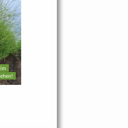
Das Spargelkraut
braucht Wasser,
 im
moderne Technik
ehen!
hilft!
Wasser marsch!