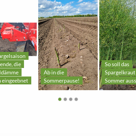
argelsaison
ende, die
So soll das
eldämme
Ab in die
Spargelkraut
 eingeebnet
Sommerpause!
Sommer auss