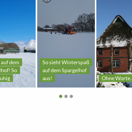
 auf dem
So sieht Winterspaß
lhof! So
auf dem Spargelhof
ruhig
aus!
Ohne Worte