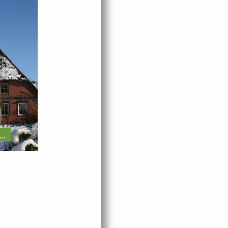
Eine kühle
Ortskontrollfahrt
Angelegenheit…..B
….
auf dem Spargelfeld
rrrrrrr!