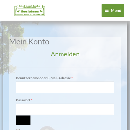
Zum
Menü
Inhalt
springen
Mein Konto
Erforderlich
Erforderlich
Anmelden
Benutzername oder E-Mail-Adresse
*
Passwort
*